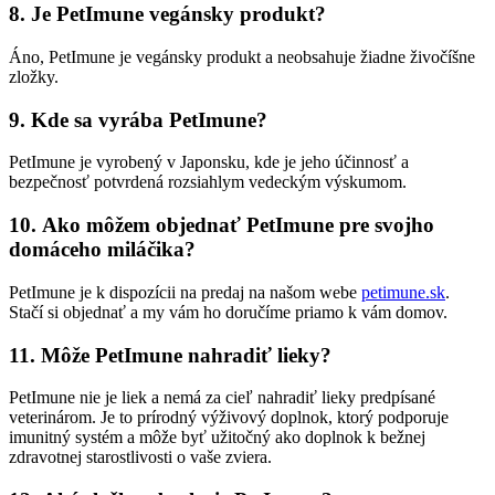
8.
Je PetImune vegánsky produkt?
Áno, PetImune je vegánsky produkt a neobsahuje žiadne živočíšne
zložky.
9.
Kde sa vyrába PetImune?
PetImune je vyrobený v Japonsku, kde je jeho účinnosť a
bezpečnosť potvrdená rozsiahlym vedeckým výskumom.
10.
Ako môžem objednať PetImune pre svojho
domáceho miláčika?
PetImune je k dispozícii na predaj na našom webe
petimune.sk
.
Stačí si objednať a my vám ho doručíme priamo k vám domov.
11.
Môže PetImune nahradiť lieky?
PetImune nie je liek a nemá za cieľ nahradiť lieky predpísané
veterinárom. Je to prírodný výživový doplnok, ktorý podporuje
imunitný systém a môže byť užitočný ako doplnok k bežnej
zdravotnej starostlivosti o vaše zviera.