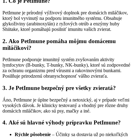
1.
Čo je PetImune?
PetImune je prírodný výživový doplnok pre domácich miláčikov,
ktorý bol vyvinutý na podporu imunitného systému. Obsahuje
glykoživiny (arabinoxylán) z ryžových otrúb a enzýmy huby
Shiitake, ktoré pomáhajú posilniť imunitu vašich zvierat.
2.
Ako PetImune pomáha môjmu domácemu
miláčikovi?
PetImune podporuje imunitný systém zvyšovaním aktivity
lymfocytov (B-bunky, T-bunky, NK-bunky), ktoré sú zodpovedné
za ochranu organizmu pred vírusmi a rakovinovými bunkami.
Posilňuje prirodzenú obranyschopnosť vášho zvieraťa.
3.
Je PetImune bezpečný pre všetky zvieratá?
Áno, PetImune je úplne bezpečný a netoxický, aj v prípade veľmi
vysokých dávok. Je klinicky testovaný a vhodný pre rôzne druhy
domácich miláčikov, ako sú psy, mačky a iné.
4.
Aké sú hlavné výhody prípravku PetImune?
Rýchle pôsobenie
– Účinky sa dostavia už po niekoľkých