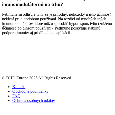
imunomodulátormi na trhu?
PetImune sa odlišuje tým, že je prírodný, netoxický a jeho účinnosť
neklesá pri dlhodobom používaní. Na rozdiel od mnohých iných
imunomodulátorov, ktoré môžu spôsobiť hyporesponzivitu (zníženú
účinnosť po dlhšom používaní), PetImune poskytuje stabilnú
podporu imunity aj pri dlhodobej aplikácii.
© DHD Europe 2025 All Rights Reserved
Kontakt
Obchodné podmienky
FAQ
Ochrana osobných údajov