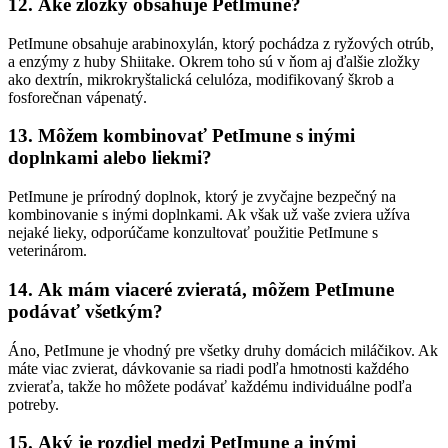
12.
Aké zložky obsahuje PetImune?
PetImune obsahuje arabinoxylán, ktorý pochádza z ryžových otrúb,
a enzýmy z huby Shiitake. Okrem toho sú v ňom aj ďalšie zložky
ako dextrín, mikrokryštalická celulóza, modifikovaný škrob a
fosforečnan vápenatý.
13.
Môžem kombinovať PetImune s inými
doplnkami alebo liekmi?
PetImune je prírodný doplnok, ktorý je zvyčajne bezpečný na
kombinovanie s inými doplnkami. Ak však už vaše zviera užíva
nejaké lieky, odporúčame konzultovať použitie PetImune s
veterinárom.
14.
Ak mám viaceré zvieratá, môžem PetImune
podávať všetkým?
Áno, PetImune je vhodný pre všetky druhy domácich miláčikov. Ak
máte viac zvierat, dávkovanie sa riadi podľa hmotnosti každého
zvieraťa, takže ho môžete podávať každému individuálne podľa
potreby.
15.
Aký je rozdiel medzi PetImune a inými