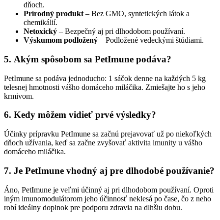
dňoch.
Prírodný produkt
– Bez GMO, syntetických látok a
chemikálií.
Netoxický
– Bezpečný aj pri dlhodobom používaní.
Výskumom podložený
– Podložené vedeckými štúdiami.
5.
Akým spôsobom sa PetImune podáva?
PetImune sa podáva jednoducho: 1 sáčok denne na každých 5 kg
telesnej hmotnosti vášho domáceho miláčika. Zmiešajte ho s jeho
krmivom.
6.
Kedy môžem vidieť prvé výsledky?
Účinky prípravku PetImune sa začnú prejavovať už po niekoľkých
dňoch užívania, keď sa začne zvyšovať aktivita imunity u vášho
domáceho miláčika.
7.
Je PetImune vhodný aj pre dlhodobé používanie?
Áno, PetImune je veľmi účinný aj pri dlhodobom používaní. Oproti
iným imunomodulátorom jeho účinnosť neklesá po čase, čo z neho
robí ideálny doplnok pre podporu zdravia na dlhšiu dobu.