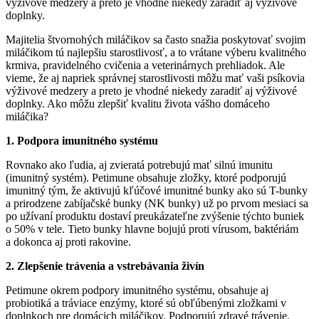
výživové medzery a preto je vhodné niekedy zaradiť aj výživové
doplnky.
Majitelia štvornohých miláčikov sa často snažia poskytovať svojim
miláčikom tú najlepšiu starostlivosť, a to vrátane výberu kvalitného
krmiva, pravidelného cvičenia a veterinárnych prehliadok. Ale
vieme, že aj napriek správnej starostlivosti môžu mať vaši psíkovia
výživové medzery a preto je vhodné niekedy zaradiť aj výživové
doplnky. Ako môžu zlepšiť kvalitu života vášho domáceho
miláčika?
1. Podpora imunitného systému
Rovnako ako ľudia, aj zvieratá potrebujú mať silnú imunitu
(imunitný systém). Petimune obsahuje zložky, ktoré podporujú
imunitný tým, že aktivujú kľúčové imunitné bunky ako sú T-bunky
a prirodzene zabíjačské bunky (NK bunky) už po prvom mesiaci sa
po užívaní produktu dostaví preukázateľne zvýšenie týchto buniek
o 50% v tele. Tieto bunky hlavne bojujú proti vírusom, baktériám
a dokonca aj proti rakovine.
2. Zlepšenie trávenia a vstrebávania živín
Petimune okrem podpory imunitného systému, obsahuje aj
probiotiká a tráviace enzýmy, ktoré sú obľúbenými zložkami v
doplnkoch pre domácich miláčikov. Podporujú zdravé trávenie.