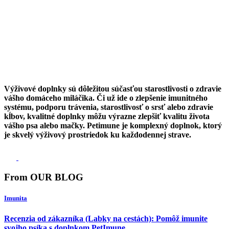
Výživové doplnky sú dôležitou súčasťou starostlivosti o zdravie
vášho domáceho miláčika. Či už ide o zlepšenie imunitného
systému, podporu trávenia, starostlivosť o srsť alebo zdravie
kĺbov, kvalitné doplnky môžu výrazne zlepšiť kvalitu života
vášho psa alebo mačky. Petimune je komplexný doplnok, ktorý
je skvelý výživový prostriedok ku každodennej strave.
From OUR BLOG
Imunita
Recenzia od zákazníka (Labky na cestách): Pomôž imunite
svojho psíka s doplnkom PetImune