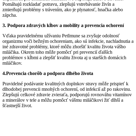
Pomáhajú rozkladať potravu, zlepšujú vstrebávanie živín a
zmierňujú problémy s trávením, ako je plynatosť, hnačka alebo
zápcha.
3. Podpora zdravých kĺbov a mobility a prevencia ochorení
Vďaka pravidelnému užívaniu PetImune sa zvyšuje odolnosť
organizmu voči bežným ochoreniam, ako sú infekcie, nachladnutia a
iné zdravotné problémy, ktoré môžu zhoršiť kvalitu života vášho
miláčika. Okrem toho môže pomôcť pri prevencií ďalších
problémov s kĺbmi a zlepšiť kvalitu života aj u starších domácich
miláčikov.
4.Prevencia chorôb a podpora dlhého života
Pravidelné podávanie kvalitných doplnkov stravy môže prispieť k
dlhodobej prevencii mnohých ochorení, od infekcií až po rakovinu.
Zlepšujú celkové zdravie zvieraťa, podporujú rovnováhu vitamínov
a minerálov v tele a môžu pomôcť vášmu miláčikovi žiť dlhší a
šťastnejší život.