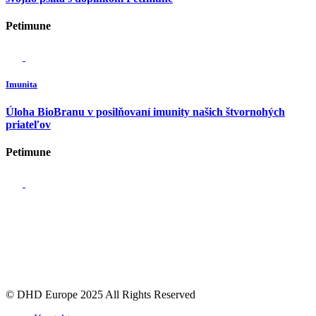
Petimune
Imunita
Úloha BioBranu v posilňovaní imunity našich štvornohých
priateľov
Petimune
© DHD Europe 2025 All Rights Reserved